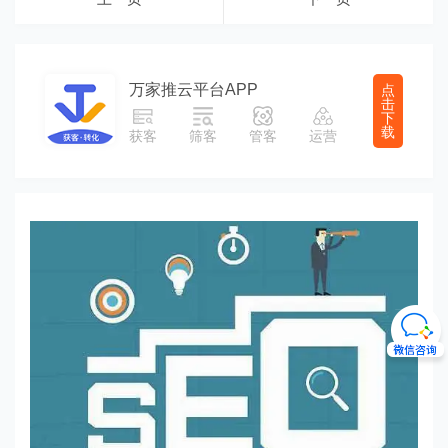
万家推云平台APP
点
击
下
载
获客
筛客
管客
运营