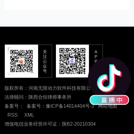
关
A
注
P
公
P
众
下
号
载
版权所有：河南无限动力软件科技有限公司
法律顾问：陕西合恒律师事务所
备案号：
备案号：豫ICP备14014404号-3
网站地图
RSS
XML
增值电信业务经营许可证：陕B2-20210304